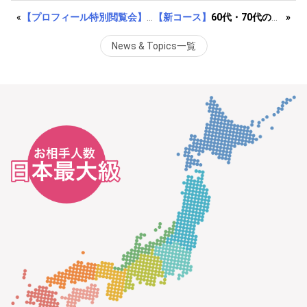
«
【プロフィール特別閲覧会】
予約受付中！恵比寿2025年3月
【新コース】
60代・70代の方向けのフォンテーヌコースができました！
»
News & Topics一覧