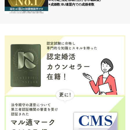
※成婚数:IBJ連盟内での成婚者数