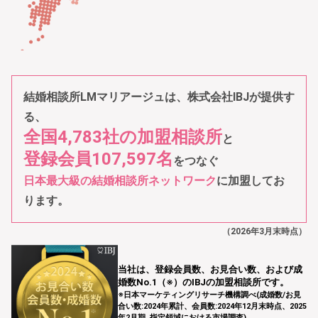
結婚相談所LMマリアージュは、株式会社IBJが提供す
る、
全国4,783社の加盟相談所
と
登録会員107,597名
をつなぐ
日本最大級の結婚相談所ネットワーク
に加盟してお
ります。
（2026年3月末時点）
当社は、登録会員数、お⾒合い数、および成
婚数No.1（※）のIBJの加盟相談所です。
※⽇本マーケティングリサーチ機構調べ(成婚数/お⾒
合い数:2024年累計、会員数:2024年12⽉末時点、2025
年2⽉期_指定領域における市場調査)