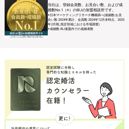
当社は、登録会員数、お⾒合い数、および成
婚数No.1（※）のIBJの加盟相談所です。
※⽇本マーケティングリサーチ機構調べ(成婚数/お⾒
合い数:2024年累計、会員数:2024年12⽉末時点、2025
年2⽉期_指定領域における市場調査)
※成婚数:IBJ連盟内での成婚者数