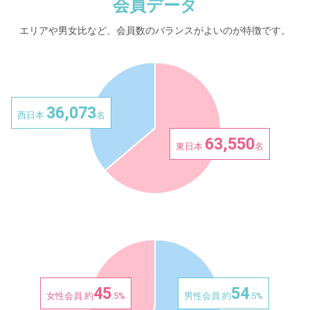
会員データ
エリアや男女比など、会員数のバランスがよいのが特徴です。
36,073
西日本
名
63,550
東日本
名
45
54
女性会員 約
.5%
男性会員 約
.5%