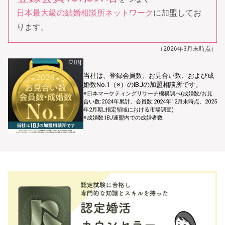
日本最大級の結婚相談所ネットワーク
に加盟してお
ります。
（2026年3月末時点）
当社は、登録会員数、お⾒合い数、および成
婚数No.1（※）のIBJの加盟相談所です。
※⽇本マーケティングリサーチ機構調べ(成婚数/お⾒
合い数:2024年累計、会員数:2024年12⽉末時点、2025
年2⽉期_指定領域における市場調査)
※成婚数:IBJ連盟内での成婚者数