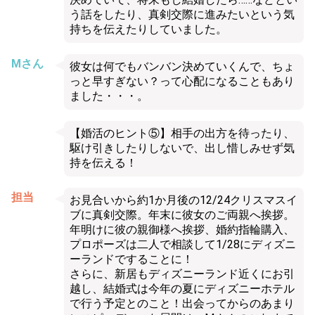
う話をしたり、真剣交際に進みたいという気
持ちを伝えたりしていました。
Mさん
彼女は何でもバンバン決めていくんで、ちょ
っと早すぎない？って心配になることもあり
ました・・・。
【婚活のヒント⑤】相手の出方を待ったり、
駆け引きしたりしないで、出し惜しみせず気
持を伝える！
担当
お見合いから約1か月後の12/24クリスマスイ
ブに真剣交際。年末に彼女のご両親へ挨拶。
年明けに彼の親御様へ挨拶、婚約指輪購入、
プロポーズは二人で相談して1/28にディズニ
ーランドですることに！
さらに、新居もディズニーランド近くにお引
越し、結婚式は今年の夏にディズニーホテル
で行う予定とのこと！出会ってからのあまり