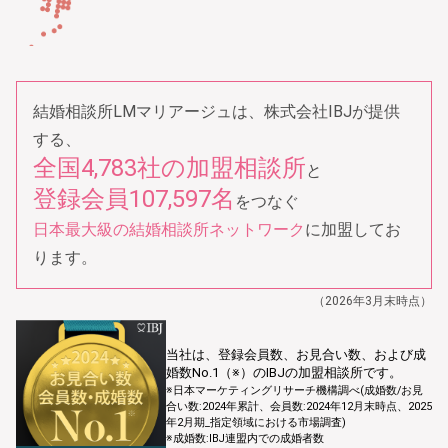
結婚相談所LMマリアージュは、株式会社IBJが提供
する、
全国4,783社の加盟相談所
と
登録会員107,597名
をつなぐ
日本最大級の結婚相談所ネットワーク
に加盟してお
ります。
（2026年3月末時点）
当社は、登録会員数、お⾒合い数、および成
婚数No.1（※）のIBJの加盟相談所です。
※⽇本マーケティングリサーチ機構調べ(成婚数/お⾒
合い数:2024年累計、会員数:2024年12⽉末時点、2025
年2⽉期_指定領域における市場調査)
※成婚数:IBJ連盟内での成婚者数